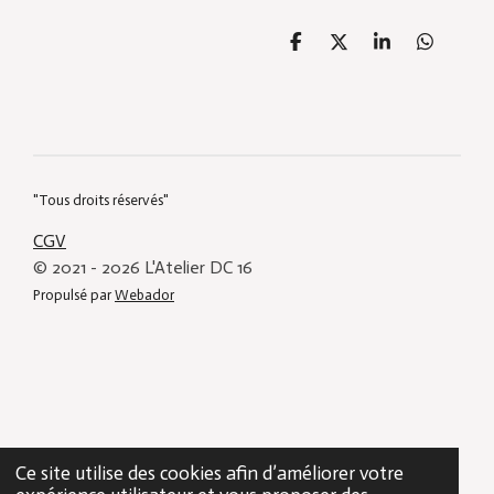
P
P
P
P
a
a
a
a
r
r
r
r
t
t
t
t
a
a
a
a
g
g
g
g
e
e
e
e
r
r
r
r
"Tous droits réservés"
CGV
© 2021 - 2026 L'Atelier DC 16
Propulsé par
Webador
Ce site utilise des cookies afin d’améliorer votre