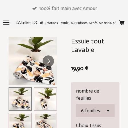
Passer
100% fait main avec Amour
au
contenu
L'Atelier DC 16
Créations Textile Pour Enfants, Bébés, Mamans, zéros déch
principal
Essuie tout
Lavable
19,90 €
nombre de
feuilles
Choix tissus