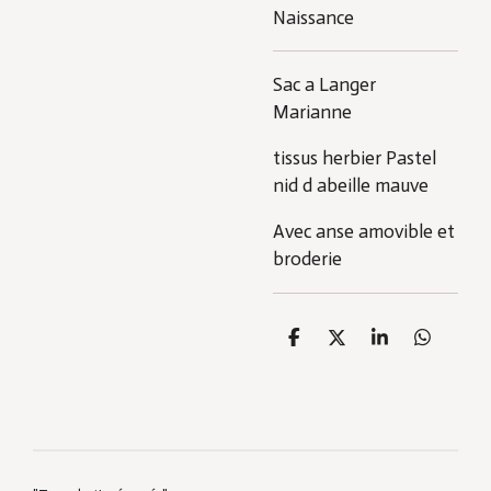
Naissance
Sac a Langer
Marianne
tissus herbier Pastel
nid d abeille mauve
Avec anse amovible et
broderie
P
P
P
P
a
a
a
a
r
r
r
r
t
t
t
t
a
a
a
a
g
g
g
g
e
e
e
e
r
r
r
r