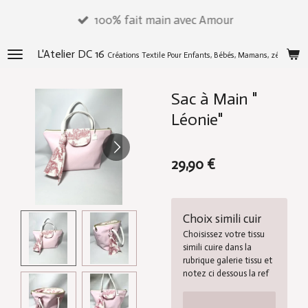
Passer
100% fait main avec Amour
au
contenu
L'Atelier DC 16
Créations Textile Pour Enfants, Bébés, Mamans, zéros déch
principal
Sac à Main "
Léonie"
29,90 €
Choix simili cuir
Choisissez votre tissu
simili cuire dans la
rubrique galerie tissu et
notez ci dessous la ref