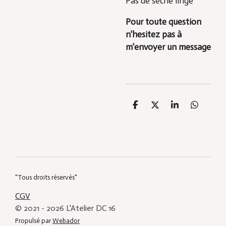
Pas de sèche linge
Pour toute question
n'hesitez pas à
m'envoyer un message
P
P
P
P
a
a
a
a
r
r
r
r
t
t
t
t
a
a
a
a
g
g
g
g
e
e
e
e
r
r
r
r
"Tous droits réservés"
CGV
© 2021 - 2026 L'Atelier DC 16
Propulsé par
Webador