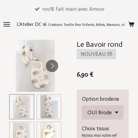
Passer
100% fait main avec Amour
au
contenu
L'Atelier DC 16
Créations Textile Pour Enfants, Bébés, Mamans, zéros déch
principal
Le Bavoir rond
NOUVEAU !!!!
6,90 €
Option broderie
Choix tissus
Notez moi votre ref