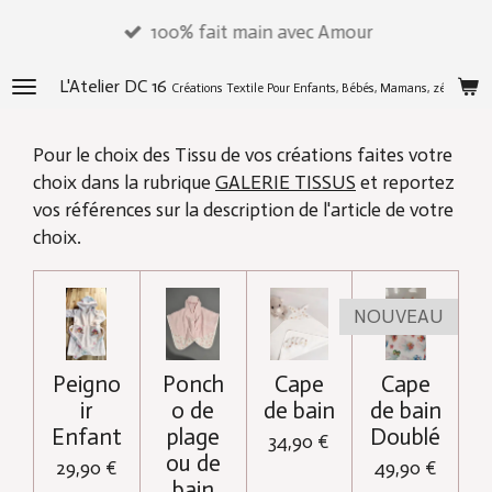
Passer
100% fait main avec Amour
au
contenu
L'Atelier DC 16
Créations Textile Pour Enfants, Bébés, Mamans, zéros déch
principal
Pour le choix des Tissu de vos créations faites votre
choix dans la rubrique
GALERIE TISSUS
et reportez
vos références sur la description de l'article de votre
choix.
NOUVEAU
Peigno
Ponch
Cape
Cape
ir
o de
de bain
de bain
Enfant
plage
Doublé
34,90 €
ou de
29,90 €
49,90 €
bain